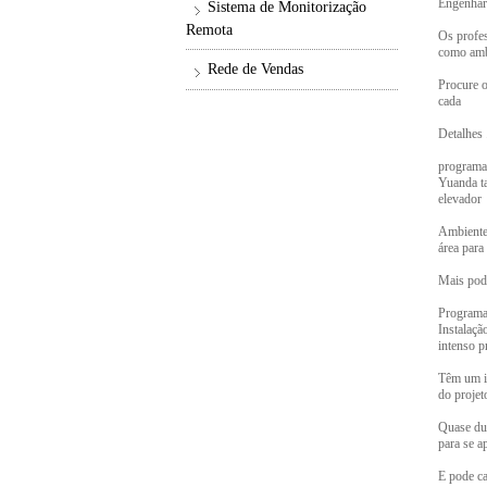
Engenhar
Sistema de Monitorização
Remota
Os profes
como ambi
Rede de Vendas
Procure o
cada
Detalhes 
programa
Yuanda ta
elevador
Ambiente 
área para
Mais pode
Programa 
Instalaçã
intenso p
Têm um im
do projet
Quase dua
para se a
E pode ca