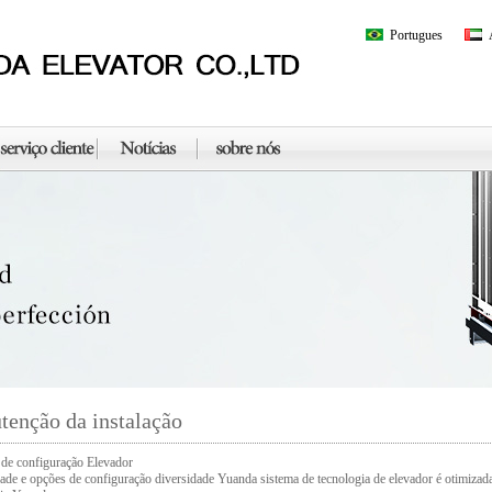
Portugues
enção da instalação
de configuração Elevador
dade e opções de configuração diversidade Yuanda sistema de tecnologia de elevador é otimizada 