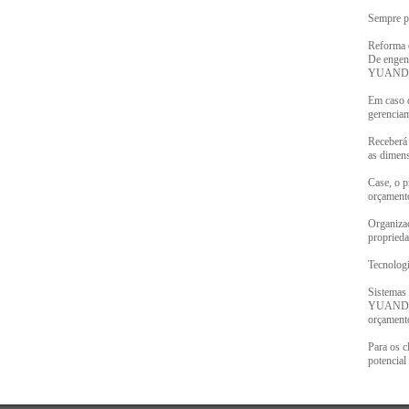
Sempre pe
Reforma d
De engenh
YUANDA
Em caso d
gerencia
Receberá 
as dimen
Case, o p
orçament
Organizaç
propried
Tecnologi
Sistemas 
YUANDA pr
orçamento
Para os c
potencial