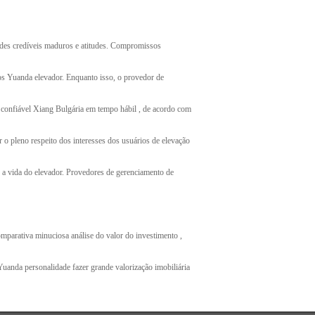
ades credíveis maduros e atitudes. Compromissos
dos Yuanda elevador. Enquanto isso, o provedor de
 confiável Xiang Bulgária em tempo hábil , de acordo com
 o pleno respeito dos interesses dos usuários de elevação
e a vida do elevador. Provedores de gerenciamento de
mparativa minuciosa análise do valor do investimento ,
Yuanda personalidade fazer grande valorização imobiliária