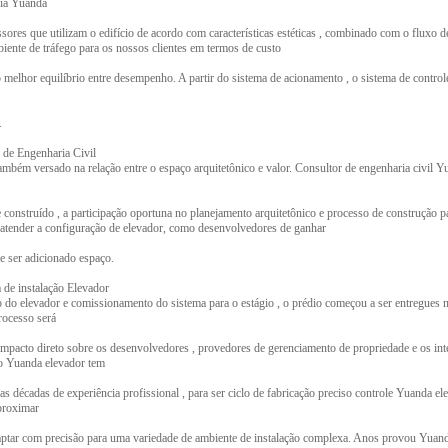
ia Yuanda
sores que utilizam o edifício de acordo com características estéticas , combinado com o fluxo de
ente de tráfego para os nossos clientes em termos de custo
 melhor equilíbrio entre desempenho. A partir do sistema de acionamento , o sistema de control
.
 de Engenharia Civil
mbém versado na relação entre o espaço arquitetônico e valor. Consultor de engenharia civil Yu
construído , a participação oportuna no planejamento arquitetônico e processo de construção 
 atender a configuração de elevador, como desenvolvedores de ganhar
 ser adicionado espaço.
de instalação Elevador
o do elevador e comissionamento do sistema para o estágio , o prédio começou a ser entregues n
rocesso será
pacto direto sobre os desenvolvedores , provedores de gerenciamento de propriedade e os inter
o Yuanda elevador tem
s décadas de experiência profissional , para ser ciclo de fabricação preciso controle Yuanda
proximar
ptar com precisão para uma variedade de ambiente de instalação complexa. Anos provou Yuand