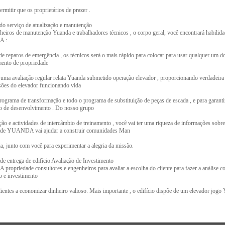
rmitir que os proprietários de prazer .
o serviço de atualização e manutenção
eiros de manutenção Yuanda e trabalhadores técnicos , o corpo geral, você encontrará habilid
 :
e reparos de emergência , os técnicos será o mais rápido para colocar para usar qualquer um 
mento de propriedade
uma avaliação regular relata Yuanda submetido operação elevador , proporcionando verdadeira
sões do elevador funcionando vida
rograma de transformação e todo o programa de substituição de peças de escada , e para garantir
o de desenvolvimento . Do nosso grupo
ão e actividades de intercâmbio de treinamento , você vai ter uma riqueza de informações sobr
ade YUANDA vai ajudar a construir comunidades Man
a, junto com você para experimentar a alegria da missão.
de entrega de edifício Avaliação de Investimento
opriedade consultores e engenheiros para avaliar a escolha do cliente para fazer a análise co
 e investimento
lientes a economizar dinheiro valioso. Mais importante , o edifício dispõe de um elevador jogo 