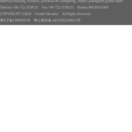
endereço:Huiyang, Huizhou, província de Guangdong, cidades jiulongzhen grama ninho
Telefone:+86-752-3538111 Fax:+86-752-3538555 Hotline:400-830-8366
COPYRIGHT ©2026 Grande Elevador All Rights Reserved.
粤ICP备13090261号
粤公网安备 44130302100012号
>>WebSite Anterior<<