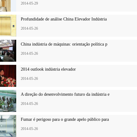
2014-05-29
Profundidade de análise China Elevador Indústria
2014-05-26
China indústria de máquinas: orientação política p
2014-05-26
2014 outlook indústria elevador
2014-05-26
A direção do desenvolvimento futuro da indústria e
2014-05-26
Fumar é perigoso para o grande apelo público para
2014-05-26