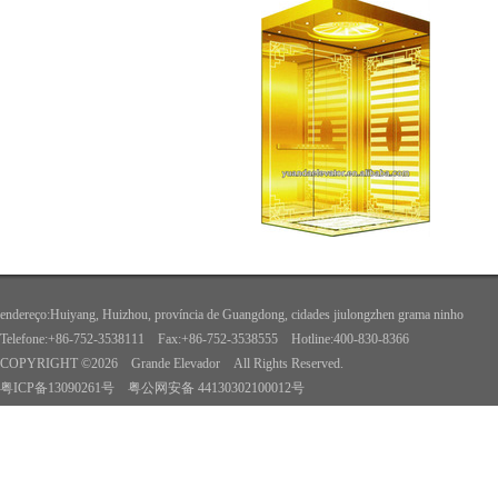
endereço:Huiyang, Huizhou, província de Guangdong, cidades jiulongzhen grama ninho
Telefone:+86-752-3538111 Fax:+86-752-3538555 Hotline:400-830-8366
COPYRIGHT ©2026 Grande Elevador All Rights Reserved.
粤ICP备13090261号
粤公网安备 44130302100012号
>>WebSite Anterior<<