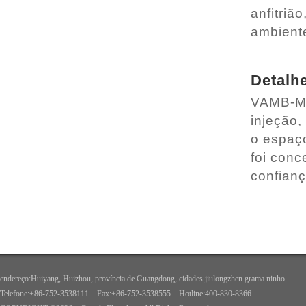
anfitriã
ambient
Detalh
VAMB-ME
injeção,
o espaço
foi con
confian
endereço:Huiyang, Huizhou, província de Guangdong, cidades jiulongzhen grama ninho
Telefone:+86-752-3538111 Fax:+86-752-3538555 Hotline:400-830-8366