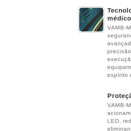
Tecnolo
médic
VAMB-ME
seguranç
avançad
precisão
execução
equipame
espírito
Proteç
VAMB-ME
acionam
LED, red
eliminan