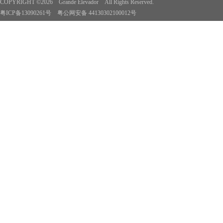
COPYRIGHT ©2026 Grande Elevador All Rights Reserved.
粤ICP备13090261号
粤公网安备 44130302100012号
>>WebSite Anterior<<