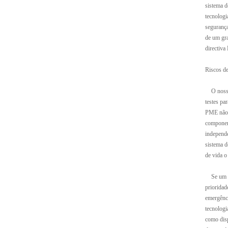
sistema d
tecnologi
segurança
de um gra
directiva 
Riscos de
O nosso é
testes pa
PME não t
component
independe
sistema d
de vida o
Se um úni
prioridad
emergênci
tecnologi
como disp