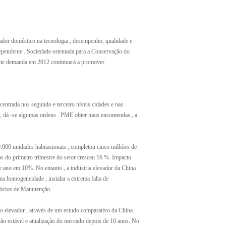
vador doméstico na tecnologia , desempenho, qualidade e
ependente . Sociedade orientada para a Conservação do
nte demanda em 2012 continuará a promover
ntrada nos segundo e terceiro níveis cidades e nas
e , dá -se algumas ordens . PME obter mais encomendas , a
00 unidades habitacionais , completou cinco milhões de
ns do primeiro trimestre do setor cresceu 16 %. Impacto
te ano em 10%. No entanto , a indústria elevador da China
a homogeneidade ; instalar a extrema falta de
egócios de Manutenção.
 elevador , através de um estudo comparativo da China
o estável e atualização do mercado depois de 10 anos. No