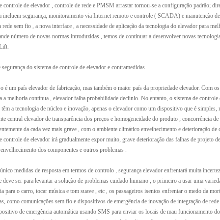
e controle de elevador , controle de rede e PMSM arrastar tornou-se a configuração padrão; di
a incluem segurança, monitoramento via Internet remoto e controle ( SCADA) e manutenção de s
 rede sem fio , a nova interface , a necessidade de aplicação da tecnologia do elevador para mel
nde número de novas normas introduzidas , temos de continuar a desenvolver novas tecnologia
Lift.
 segurança do sistema de controle de elevador e contramedidas
 um país elevador de fabricação, mas também o maior país da propriedade elevador. Com os p
ra a melhoria contínua , elevador falha probabilidade declínio. No entanto, o sistema de contro
êm a tecnologia de núcleo e inovação, apenas o elevador como um dispositivo que é simples, nã
e central elevador de transparência dos preços e homogeneidade do produto ; concorrência de 
ntemente da cada vez mais grave , com o ambiente climático envelhecimento e deterioração de
e controle de elevador irá gradualmente expor muito, grave deterioração das falhas de projeto de
 envelhecimento dos componentes e outros problemas .
co medidas de resposta em termos de controlo , segurança elevador enfrentará muita incertez
e deve ser para levantar a solução de problemas cuidado humano , o primeiro a usar uma varied
a para o carro, tocar música e tom suave , etc , os passageiros isentos enfrentar o medo da mo
as, como comunicações sem fio e dispositivos de emergência de inovação de integração de rede 
ositivo de emergência automática usando SMS para enviar os locais de mau funcionamento do e