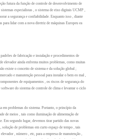
reção futura da função de controle de desenvolvimento de
istemas especialistas , o sistema de eixo digitais UCMP ,
horar a segurança e confiabilidade. Enquanto isso , diante
s para lidar com a nova diretriz de máquinas Europeu ea
adrões de fabricação e instalação e procedimentos de
le de elevador ainda enfrenta muitos problemas, como muitas
o existe o conceito de sistema e da solução global ;
mercado e manutenção pessoal para instalar o bem eo mal ,
 componentes de equipamentos , os riscos de segurança do
 software do sistema de controle de clima e levantar o ciclo
a em problemas do sistema. Portanto, o princípio da
ade de meios , tais como iluminação de alimentação de
rte. Em segundo lugar, devemos tirar partido das novas
, solução de problemas em curto espaço de tempo , tais
levador , número , etc, para a empresa de manutenção ,