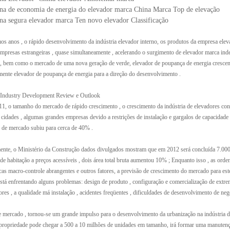
na de economia de energia do elevador marca China Marca Top de elevação
na segura elevador marca Ten novo elevador Classificação
os anos , o rápido desenvolvimento da indústria elevador interno, os produtos da empresa ele
mpresas estrangeiras , quase simultaneamente , acelerando o surgimento de elevador marca ind
, bem como o mercado de uma nova geração de verde, elevador de poupança de energia cresce
ente elevador de poupança de energia para a direção do desenvolvimento .
 Industry Development Review e Outlook
o tamanho do mercado de rápido crescimento , o crescimento da indústria de elevadores conce
cidades , algumas grandes empresas devido a restrições de instalação e gargalos de capacidad
 de mercado subiu para cerca de 40% .
te, o Ministério da Construção dados divulgados mostram que em 2012 será concluída 7.000.0
de habitação a preços acessíveis , dois área total bruta aumentou 10% ; Enquanto isso , as orde
icas macro-controle abrangentes e outros fatores, a previsão de crescimento do mercado para es
tá enfrentando alguns problemas: design de produto , configuração e comercialização de extrem
ores , a qualidade má instalação , acidentes freqüentes , dificuldades de desenvolvimento de n
ercado , tornou-se um grande impulso para o desenvolvimento da urbanização na indústria do
propriedade pode chegar a 500 a 10 milhões de unidades em tamanho, irá formar uma manutençã