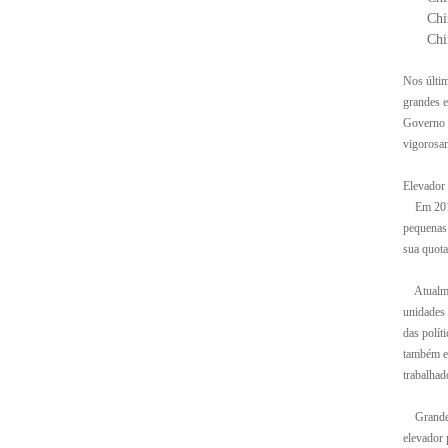
Chi
Chi
Nos últim
grandes e
Governo 
vigorosam
Elevador
Em 2011, 
pequenas 
sua quota
Atualmen
unidades 
das polít
também es
trabalhad
Grande m
elevador 